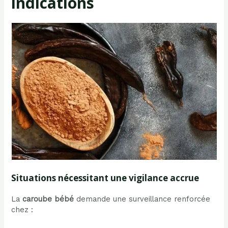
indications
Situations nécessitant une vigilance accrue
La
caroube bébé
demande une surveillance renforcée
chez :