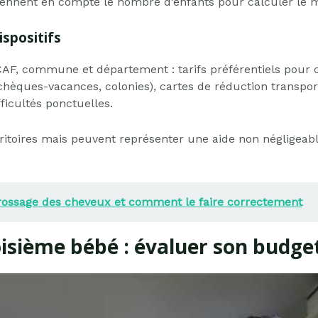
rennent en compte le nombre d’enfants pour calculer le 
ispositifs
F, commune et département : tarifs préférentiels pour can
 (chèques-vacances, colonies), cartes de réduction transp
ficultés ponctuelles.
territoires mais peuvent représenter une aide non négligea
rossage des cheveux et comment le faire correctement
oisième bébé : évaluer son budge