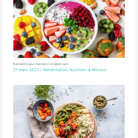
8 aliments pour maintenir un poids sain
21 mars 2023
/
Alimentation
,
Nutrition & Minceur