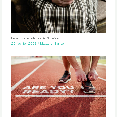
Les sept stades de la maladie d’Alzheimer
22 février 2023
/
Maladie
,
Santé