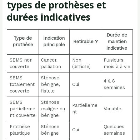
types de prothèses et
durées indicatives
Durée de
Type de
Indication
Retirable ?
maintien
prothèse
principale
indicative
SEMS non
Cancer,
Non
Plusieurs
couverte
palliation
(difficile)
mois à à vie
SEMS
Sténose
4 à 8
totalement
bénigne,
Oui
semaines
couverte
fistule
SEMS
Sténose
Partielleme
partielleme
maligne ou
Variable
nt
nt couverte
bénigne
Prothèse
Sténose
Quelques
Oui
plastique
bénigne
semaines