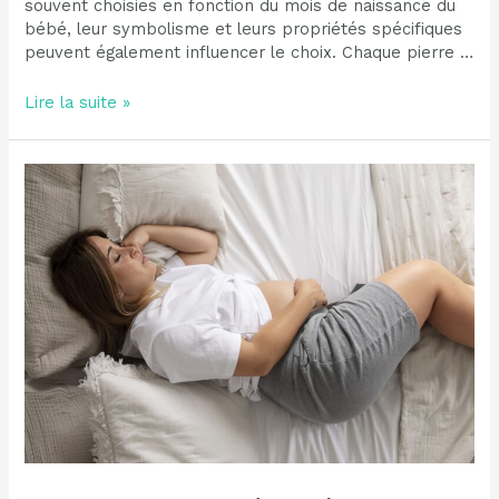
souvent choisies en fonction du mois de naissance du
bébé, leur symbolisme et leurs propriétés spécifiques
peuvent également influencer le choix. Chaque pierre …
Quelle
Lire la suite »
pierre
de
naissance
choisir
pour
un
bébé
?