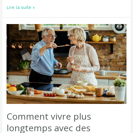
Brûlures
Lire la suite »
d’estomac
pendant
la
grossesse
?
7
façons
de
les
soulager
Comment vivre plus
longtemps avec des