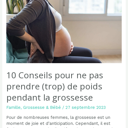
grossesse
:
nos
conseils
essentiels
pour
des
nuits
sereines
10 Conseils pour ne pas
prendre (trop) de poids
pendant la grossesse
Famille
,
Grossesse & Bébé
/
27 septembre 2023
Pour de nombreuses femmes, la grossesse est un
moment de joie et d’anticipation. Cependant, il est