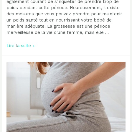
également courant de s’inquiéter de prendre trop de
poids pendant cette période. Heureusement, il existe
des mesures que vous pouvez prendre pour maintenir
un poids santé tout en nourrissant votre bébé de
manière adéquate. La grossesse est une période
merveilleuse de la vie d’une femme, mais elle …
10
Lire la suite »
Conseils
pour
ne
pas
prendre
(trop)
de
poids
pendant
la
grossesse