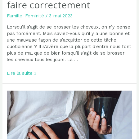
faire correctement
Famille
,
Féminité
/
3 mai 2023
Lorsqu’il s’agit de se brosser les cheveux, on n’y pense
pas forcément. Mais saviez-vous qu’il y a une bonne et
une mauvaise façon de s’acquitter de cette tâche
quotidienne ? Il s’avère que la plupart d’entre nous font
plus de mal que de bien lorsqu’il s’agit de se brosser
les cheveux tous les jours. La …
Les
Lire la suite »
avantages
du
brossage
des
cheveux
et
comment
le
faire
correctement