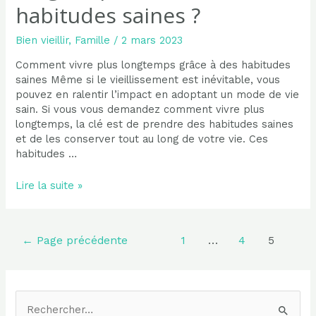
habitudes saines ?
Bien vieillir
,
Famille
/
2 mars 2023
Comment vivre plus longtemps grâce à des habitudes
saines Même si le vieillissement est inévitable, vous
pouvez en ralentir l’impact en adoptant un mode de vie
sain. Si vous vous demandez comment vivre plus
longtemps, la clé est de prendre des habitudes saines
et de les conserver tout au long de votre vie. Ces
habitudes …
Comment
Lire la suite »
vivre
plus
longtemps
Pagination
←
Page précédente
1
…
4
5
avec
des
des
publications
habitudes
saines
R
?