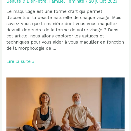
Beauté & Bien-être
,
Famille
,
Féminité
/
20 juillet 2023
Le maquillage est une forme d’art qui permet
d’accentuer la beauté naturelle de chaque visage. Mais
saviez-vous que la manière dont vous vous maquillez
devrait dépendre de la forme de votre visage ? Dans
cet article, nous allons explorer les astuces et
techniques pour vous aider à vous maquiller en fonction
de la morphologie de …
Comment
Lire la suite »
se
maquiller
en
fonction
de
la
morphologie
de
son
visage
?