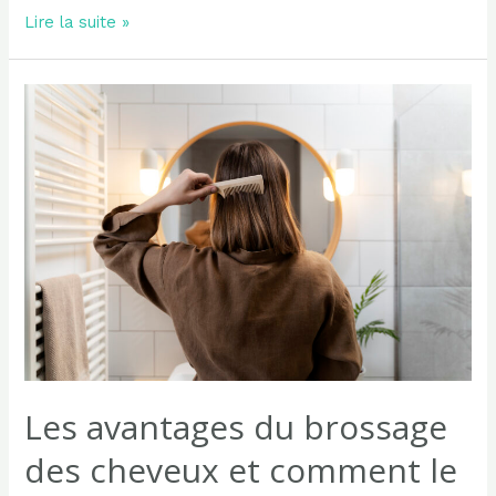
Les
Lire la suite »
meilleurs
étirements
pour
les
seniors
:
Bras,
jambes,
cou
et
autres
Les avantages du brossage
des cheveux et comment le