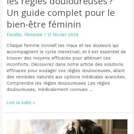
les règles douloureuses ?
Un guide complet pour le
bien-être féminin
Famille
,
Féminité
/
12 février 2024
Chaque femme connaît les maux et les douleurs qui
accompagnent le cycle menstruel, et il est essentiel de
trouver des moyens efficaces pour atténuer ces
inconforts. Découvrez dans notre article des solutions
efficaces pour soulager vos règles douloureuses, allant
des remèdes naturels aux options médicales avancées.
Comprendre les règles douloureuses Les règles
douloureuses, médicalement connues …
Quelle
Lire la suite »
solution
pour
apaiser
les
règles