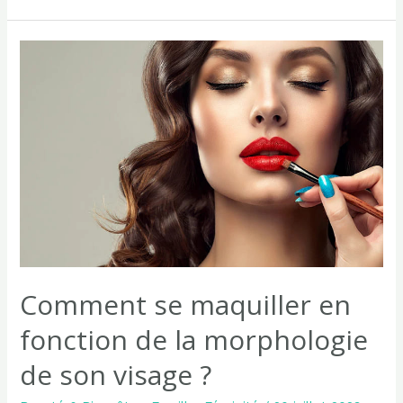
il
s’inquiéter
des
tiraillements
au
bas
du
ventre
en
début
de
grossesse
?
Comment se maquiller en
fonction de la morphologie
de son visage ?