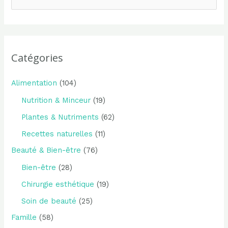
e
c
h
e
Catégories
r
c
Alimentation
(104)
h
Nutrition & Minceur
(19)
e
Plantes & Nutriments
(62)
r
Recettes naturelles
(11)
Beauté & Bien-être
(76)
:
Bien-être
(28)
Chirurgie esthétique
(19)
Soin de beauté
(25)
Famille
(58)