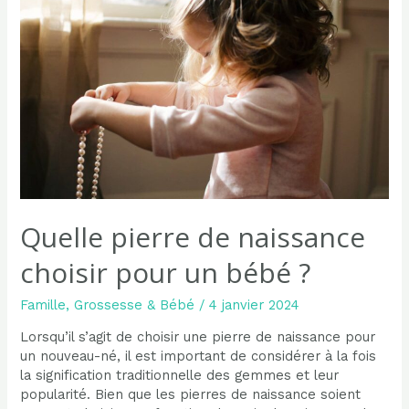
douloureuses ?
Un
guide
complet
pour
le
bien-
être
féminin
Quelle pierre de naissance
choisir pour un bébé ?
Famille
,
Grossesse & Bébé
/
4 janvier 2024
Lorsqu’il s’agit de choisir une pierre de naissance pour
un nouveau-né, il est important de considérer à la fois
la signification traditionnelle des gemmes et leur
popularité. Bien que les pierres de naissance soient