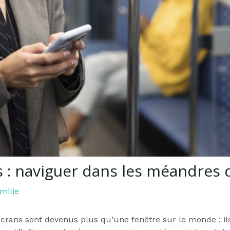
 : naviguer dans les méandres 
milie
 écrans sont devenus plus qu’une fenêtre sur le monde : ils