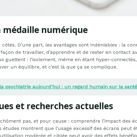
la médaille numérique
tés. D’une part, les avantages sont indéniables : la conne
façon de travailler, d’apprendre et de rester en contact a
ous guettent : l’isolement, même en étant hyper-connecté
ouver un équilibre, et c’est là que ça se complique.
 psychiatrie aujourd’hui : un regard humain sur la sant
ues et recherches actuelles
chôment pas, et pour cause : comprendre l’impact des é
es études montrent que l’usage excessif des écrans peut êt
utilisation modérée et ciblée peut avoir des effets bénéf