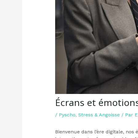
Écrans et émotions
/
Pyscho
,
Stress & Angoisse
/ Par
E
Bienvenue dans l’ère digitale, nos