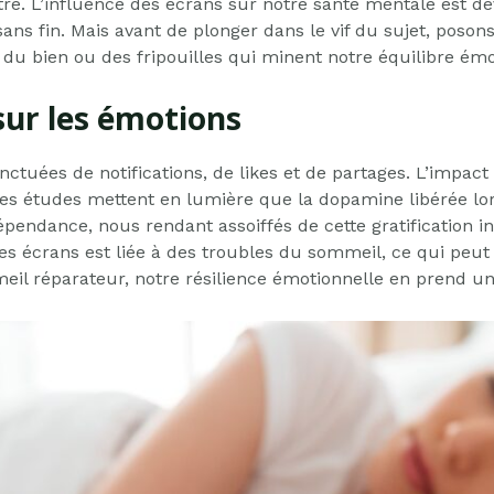
re. L’influence des écrans sur notre santé mentale est d
ans fin. Mais avant de plonger dans le vif du sujet, poso
 du bien ou des fripouilles qui minent notre équilibre émo
sur les émotions
onctuées de notifications, de likes et de partages. L’impac
des études mettent en lumière que la dopamine libérée lors
pendance, nous rendant assoiffés de cette gratification in
es écrans est liée à des troubles du sommeil, ce qui peu
l réparateur, notre résilience émotionnelle en prend un