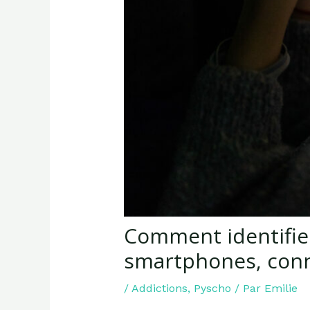
Comment identifie
smartphones, con
/
Addictions
,
Pyscho
/ Par
Emilie