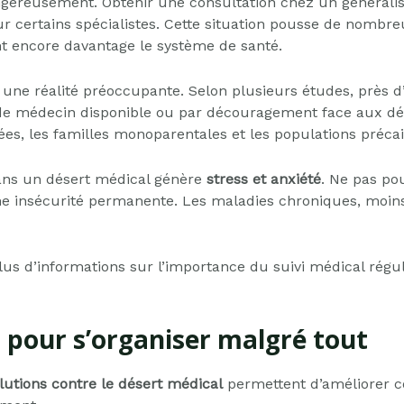
ngereusement. Obtenir une consultation chez un généralis
r certains spécialistes. Cette situation pousse de nombr
nt encore davantage le système de santé.
une réalité préoccupante. Selon plusieurs études, près d
e médecin disponible ou par découragement face aux déla
es, les familles monoparentales et les populations précai
dans un désert médical génère
stress et anxiété
. Ne pas po
 insécurité permanente. Les maladies chroniques, moins 
lus d’informations sur l’importance du suivi médical régul
 pour s’organiser malgré tout
lutions contre le désert médical
permettent d’améliorer c