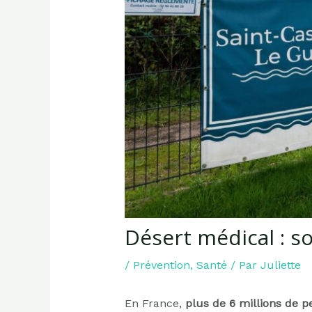
Désert médical : s
/
Prévention
,
Santé
/ Par
Juliette
En France,
plus de 6 millions de 