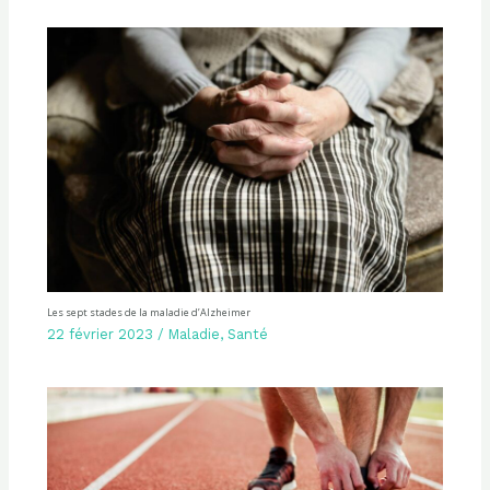
Les sept stades de la maladie d’Alzheimer
22 février 2023
/
Maladie
,
Santé