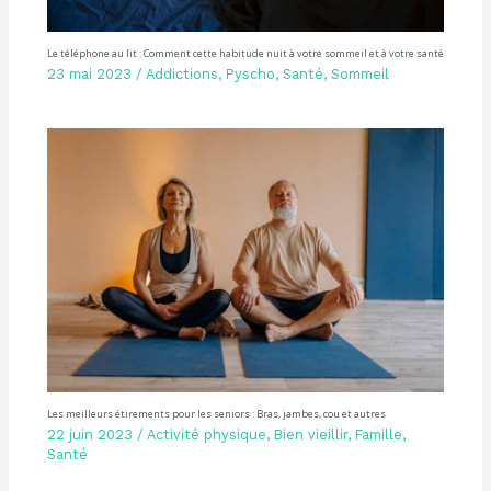
Le téléphone au lit : Comment cette habitude nuit à votre sommeil et à votre santé
23 mai 2023
/
Addictions
,
Pyscho
,
Santé
,
Sommeil
Les meilleurs étirements pour les seniors : Bras, jambes, cou et autres
22 juin 2023
/
Activité physique
,
Bien vieillir
,
Famille
,
Santé