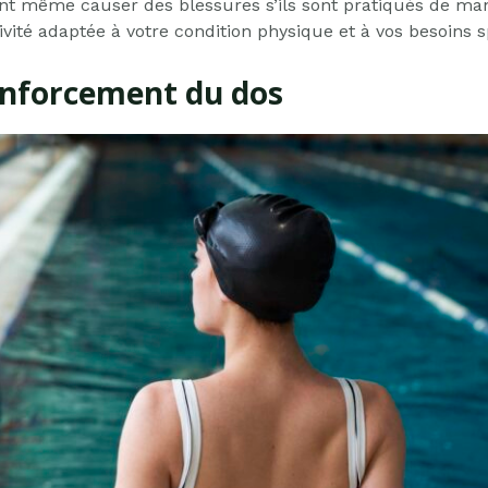
t même causer des blessures s’ils sont pratiqués de manièr
vité adaptée à votre condition physique et à vos besoins s
enforcement du dos