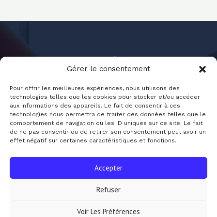
Gérer le consentement
Pour offrir les meilleures expériences, nous utilisons des
technologies telles que les cookies pour stocker et/ou accéder
aux informations des appareils. Le fait de consentir à ces
Jounal-Sante.fr
technologies nous permettra de traiter des données telles que le
comportement de navigation ou les ID uniques sur ce site. Le fait
de ne pas consentir ou de retirer son consentement peut avoir un
effet négatif sur certaines caractéristiques et fonctions.
Accepter
Refuser
Copyright © 2026 Journal Santé
|
|
|
Politique de confidentialité
Mentions légales
Plan de site
Voir Les Préférences
Contact