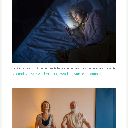
Le téléphone au lit : Comment cette habitude nuit à votre sommeil et à votre santé
23 mai 2023
/
Addictions
,
Pyscho
,
Santé
,
Sommeil