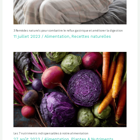
3 Remèdes naturels pour combattre le reflux gastrique et améliorer la digestion
11 juillet 2023
/
Alimentation
,
Recettes naturelles
Les 7 nutriments indispensables à notre alimentation
27 août 2023
/
Alimentation
,
Plantes & Nutriments