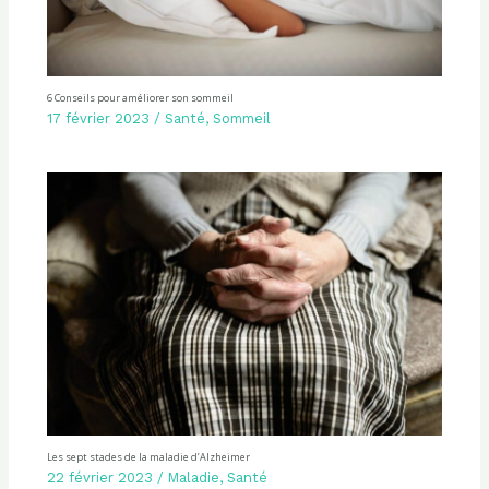
6 Conseils pour améliorer son sommeil
17 février 2023
/
Santé
,
Sommeil
Les sept stades de la maladie d’Alzheimer
22 février 2023
/
Maladie
,
Santé