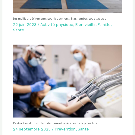
Les meilleurs étirements pour les seniors : Bras, jambes, cou et autres
22 juin 2023
/
Activité physique
,
Bien vieillir
,
Famille
,
Santé
L’extraction d’un implant dentaire et les étapes de la procédure
24 septembre 2023
/
Prévention
,
Santé