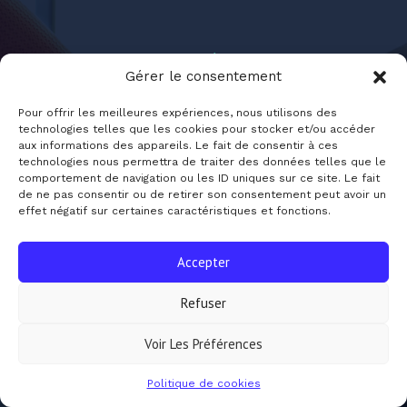
Gérer le consentement
Pour offrir les meilleures expériences, nous utilisons des
technologies telles que les cookies pour stocker et/ou accéder
aux informations des appareils. Le fait de consentir à ces
Jounal-Sante.fr
technologies nous permettra de traiter des données telles que le
comportement de navigation ou les ID uniques sur ce site. Le fait
de ne pas consentir ou de retirer son consentement peut avoir un
effet négatif sur certaines caractéristiques et fonctions.
Accepter
Refuser
Copyright © 2026 Journal Santé
|
|
|
Politique de confidentialité
Mentions légales
Plan de site
Voir Les Préférences
Contact
Politique de cookies