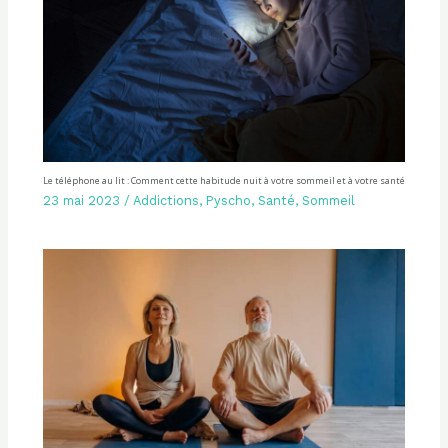
Le téléphone au lit : Comment cette habitude nuit à votre sommeil et à votre santé
23 mai 2023
/
Addictions
,
Pyscho
,
Santé
,
Sommeil