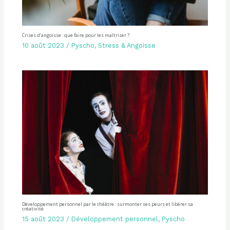
Crises d’angoisse : que faire pour les maîtriser ?
10 août 2023
/
Pyscho
,
Stress & Angoisse
Développement personnel par le théâtre : surmonter ses peurs et libérer sa
créativité
15 août 2023
/
Développement personnel
,
Pyscho