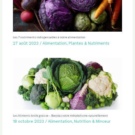
Les 7 nutriments indispensables à notre alimentation
27 août 2023
/
Alimentation
,
Plantes & Nutriments
Les Aliments brûle graisse – Boostez votre métabolisme naturellement
18 octobre 2023
/
Alimentation
,
Nutrition & Minceur