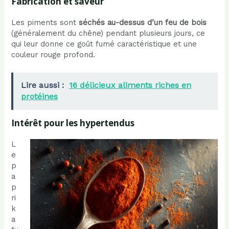
Fabrication et saveur
Les piments sont
séchés au-dessus d’un feu de bois
(généralement du chêne) pendant plusieurs jours, ce
qui leur donne ce goût fumé caractéristique et une
couleur rouge profond.
Lire aussi :
16 délicieux aliments riches en
protéines
Intérêt pour les hypertendus
L
e
p
a
p
ri
k
a