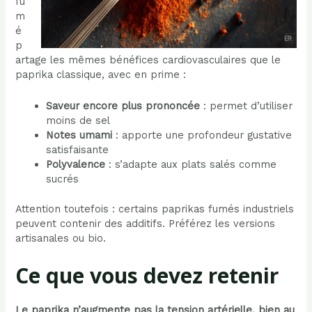
fu
m
é
p
artage les mêmes bénéfices cardiovasculaires que le
paprika classique, avec en prime :
Saveur encore plus prononcée
: permet d’utiliser
moins de sel
Notes umami
: apporte une profondeur gustative
satisfaisante
Polyvalence
: s’adapte aux plats salés comme
sucrés
Attention toutefois : certains paprikas fumés industriels
peuvent contenir des additifs. Préférez les versions
artisanales ou bio.
Ce que vous devez retenir
Le paprika n’augmente pas la tension artérielle, bien au